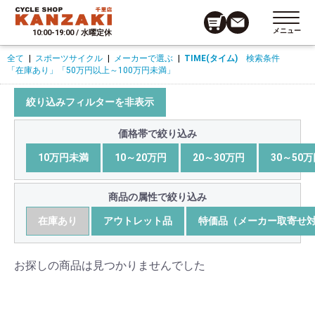
メニュー
10:00-19:00 / 水曜定休
全て
|
スポーツサイクル
|
メーカーで選ぶ
|
TIME(タイム)
検索条件
「在庫あり」
「50万円以上～100万円未満」
絞り込みフィルターを非表示
価格帯で絞り込み
10万円未満
10～20万円
20～30万円
30～50
商品の属性で絞り込み
在庫あり
アウトレット品
特価品（メーカー取寄せ
お探しの商品は見つかりませんでした