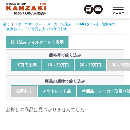
メニュー
10:00-19:00 / 水曜定休
全て
|
スポーツサイクル
|
メーカーで選ぶ
|
TIME(タイム)
検索条件
「在庫あり」
「30万円以上～50万円未満」
絞り込みフィルターを非表示
価格帯で絞り込み
10万円未満
10～20万円
20～30万円
30～50
商品の属性で絞り込み
在庫あり
アウトレット品
特価品（メーカー取寄せ
お探しの商品は見つかりませんでした