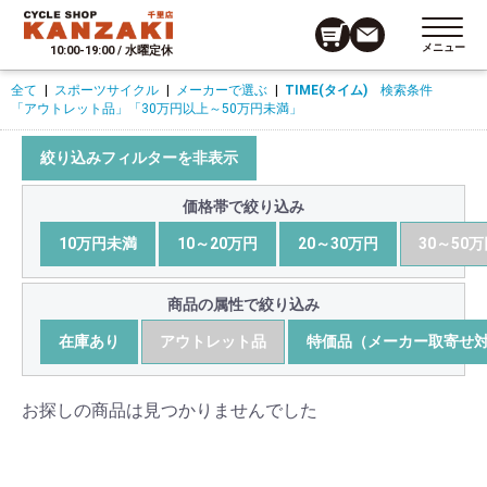
メニュー
10:00-19:00 / 水曜定休
全て
|
スポーツサイクル
|
メーカーで選ぶ
|
TIME(タイム)
検索条件
「アウトレット品」
「30万円以上～50万円未満」
絞り込みフィルターを非表示
価格帯で絞り込み
10万円未満
10～20万円
20～30万円
30～50
商品の属性で絞り込み
在庫あり
アウトレット品
特価品（メーカー取寄せ
お探しの商品は見つかりませんでした