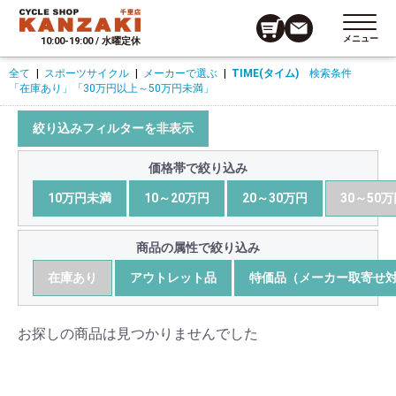
メニュー
10:00-19:00 / 水曜定休
全て
|
スポーツサイクル
|
メーカーで選ぶ
|
TIME(タイム)
検索条件
「在庫あり」
「30万円以上～50万円未満」
絞り込みフィルターを非表示
価格帯で絞り込み
10万円未満
10～20万円
20～30万円
30～50
商品の属性で絞り込み
在庫あり
アウトレット品
特価品（メーカー取寄せ
お探しの商品は見つかりませんでした