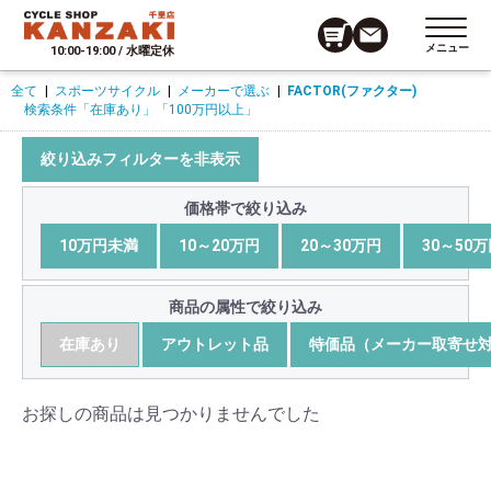
メニュー
10:00-19:00 / 水曜定休
全て
|
スポーツサイクル
|
メーカーで選ぶ
|
FACTOR(ファクター)
検索条件
「在庫あり」
「100万円以上」
絞り込みフィルターを非表示
価格帯で絞り込み
10万円未満
10～20万円
20～30万円
30～50
商品の属性で絞り込み
在庫あり
アウトレット品
特価品（メーカー取寄せ
お探しの商品は見つかりませんでした